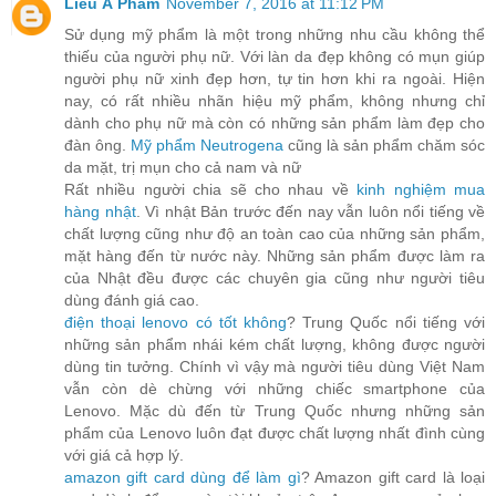
Liêu Á Phàm
November 7, 2016 at 11:12 PM
Sử dụng mỹ phẩm là một trong những nhu cầu không thể
thiếu của người phụ nữ. Với làn da đẹp không có mụn giúp
người phụ nữ xinh đẹp hơn, tự tin hơn khi ra ngoài. Hiện
nay, có rất nhiều nhãn hiệu mỹ phẩm, không nhưng chỉ
dành cho phụ nữ mà còn có những sản phẩm làm đẹp cho
đàn ông.
Mỹ phẩm Neutrogena
cũng là sản phẩm chăm sóc
da mặt, trị mụn cho cả nam và nữ
Rất nhiều người chia sẽ cho nhau về
kinh nghiệm mua
hàng nhật
. Vì nhật Bản trước đến nay vẫn luôn nổi tiếng về
chất lượng cũng như độ an toàn cao của những sản phẩm,
mặt hàng đến từ nước này. Những sản phẩm được làm ra
của Nhật đều được các chuyên gia cũng như người tiêu
dùng đánh giá cao.
điện thoại lenovo có tốt không
? Trung Quốc nổi tiếng với
những sản phẩm nhái kém chất lượng, không được người
dùng tin tưởng. Chính vì vậy mà người tiêu dùng Việt Nam
vẫn còn dè chừng với những chiếc smartphone của
Lenovo. Mặc dù đến từ Trung Quốc nhưng những sản
phẩm của Lenovo luôn đạt được chất lượng nhất đình cùng
với giá cả hợp lý.
amazon gift card dùng để làm gì
? Amazon gift card là loại