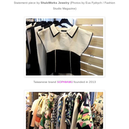
Statement piece by
ShulzWorks Jewelry
(Photos by Eva Fydrych / Fashion
Studio Magazine)
Taiwanese brand
SOPHIAWU
founded in 2013