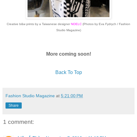
Creative b&w prints by a Taiwanese designer
NOELC
(Photos by Eva Fydrych / Fashion
Studio Magazine)
More coming soon!
Back To Top
Fashion Studio Magazine
at
5:21:00 PM
Share
1 comment: