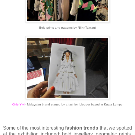
Bold prints and patterns by
Niin
(Taiwan)
Kittie Yiyi
- Malaysian brand started by a fashion blogger based in Kuala Lumpur
Some of the most interesting
fashion trends
that we spotted
at the exhibition included: bold jewellery, geometric prints,